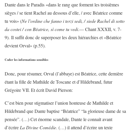
Dante dans le Paradis «dans le rang que forment les troisièmes
sièges / se tient Rachel au dessous d’elle, / avec Béatrice comme
tu vois» (
Ne l’ordine che fanno i terzi sedi, / siede Rachel di sotto
da costei / con Bëatrice, sì come tu vedi
.— Chant XXXII, v. 7-
9). Il suffit donc de superposer les deux hiérarchies et «Béatrice
devient Orval» (p.55).
Coder les informations sensibles
Donc, pour résumer, Orval (l’abbaye) est Béatrice, cette dernière
étant la fille de Mathilde de Toscane et d’Hildebrand, futur
Grégoire VII. Et écrit David Pierson:
C’est bien pour stigmatiser l’union honteuse de Mathilde et
Hildebrand que Dante baptise “Béatrice” “la glorieuse dame de sa
pensée”. (…) Cet énorme scandale, Dante le connaît avant
d’écrire
La Divine Comédie
. (…) il attend d’écrire un texte