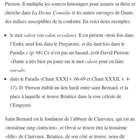
Pierson. Il multiplie les sources historiques pour assurer sa thèse et
cherche dans
La Divine Comédie
et les autres ouvrages de Dante,
des indices susceptibles de la conforter. En voici deux exemples:
le mot
valore
(ou
valo
r,
avvalore
). Il est présent «trois fois dans
l’Enfer, neuf fois dans le Purgatoire, et dix-huit fois dans le
Paradis.» (p. 68) Ce n’est pas un hasard, écrit David Pierson:
«Dante a très bien pu jouer sur le mot
valore
pour en faire
oreval
».
dans le Paradis (Chant XXXI v. 66-69 et Chant XXXII, v. 4-
17), D. Pierson établit un lien hardi entre saint Bernard, et la
place à laquelle se trouve Béatrice dans la rose céleste de
l’Empyrée.
Saint Bernard est le fondateur de l’abbaye de Clairvaux, qui est au
«troisième rang cistércien», et Orval se trouve être la troisième
«fille» de Clairvaux. Béatrice, de son côté se trouve, nous dit