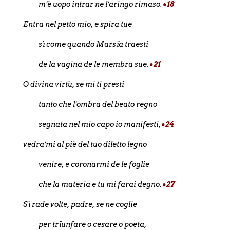
m’è uopo intrar ne l’aringo rimaso.
•18
Entra nel petto mio, e spira tue
sì come quando Marsïa traesti
de la vagina de le membra sue.
•21
O divina virtù, se mi ti presti
tanto che l’ombra del beato regno
segnata nel mio capo io manifesti,
•24
vedra’mi al piè del tuo diletto legno
venire, e coronarmi de le foglie
che la materia e tu mi farai degno.
•27
Sì rade volte, padre, se ne coglie
per trïunfare o cesare o poeta,