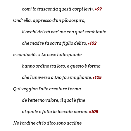
com’ io trascenda questi corpi levi».
•99
Ond’ ella, appresso d’un pïo sospiro,
li occhi drizzò ver’ me con quel sembiante
che madre fa sovra figlio deliro,
•102
e cominciò : « Le cose tutte quante
hanno ordine tra loro, e questo è forma
che l’universo a Dio fa simigliante.
•105
Qui veggion l’alte creature l’orma
de l’etterno valore, il qual è fine
al quale è fatta la toccata norma.
•108
Ne l’ordine ch’io dico sono accline