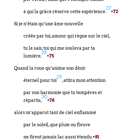
27
à qui la grâce réserve cette expérience.
•72
Si je n’étais qu’une âme nouvelle
créée par toi, amour qui règne sur le ciel,
tu le sais, toi qui me souleva par ta
28
lumière.
•75
Quand la roue qu’anime son désir
29
éternel pour toi
, attira mon attention
par son harmonie que tu tempères et
30
répartis,
•78
alors m’apparut tant de ciel enflammé
par le soleil, que pluie ou fleuve
ne firent jamais lac aussi étendu.
•81