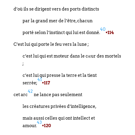
d’où ils se dirigent vers des ports distincts
par la grand mer de l’être, chacun
40
porté selon l’instinct qui lui est donné.
•114
C’est lui qui porte le feu vers la lune ;
c’est lui qui est moteur dans le cœur des mortels
;
c’est lui qui presse la terre et la tient
41
serrée;
•117
42
cet arc
ne lance pas seulement
les créatures privées d’intelligence,
mais aussi celles qui ont intellect et
43
amour.
•120