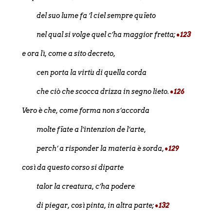
del suo lume fa ’l ciel sempre quïeto
nel qual si volge quel c’ha maggior fretta;
•123
e ora lì, come a sito decreto,
cen porta la virtù di quella corda
che ciò che scocca drizza in segno lieto.
•126
Vero è che, come forma non s’accorda
molte fïate a l’intenzion de l’arte,
perch’ a risponder la materia è sorda,
•129
così da questo corso si diparte
talor la creatura, c’ha podere
di piegar, così pinta, in altra parte;
•132