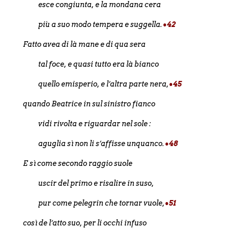
esce congiunta, e la mondana cera
più a suo modo tempera e suggella.
•42
Fatto avea di là mane e di qua sera
tal foce, e quasi tutto era là bianco
quello emisperio, e l’altra parte nera,
•45
quando Beatrice in sul sinistro fianco
vidi rivolta e riguardar nel sole :
aguglia sì non li s’affisse unquanco.
•48
E sì come secondo raggio suole
uscir del primo e risalire in suso,
pur come pelegrin che tornar vuole,
•51
così de l’atto suo, per li occhi infuso