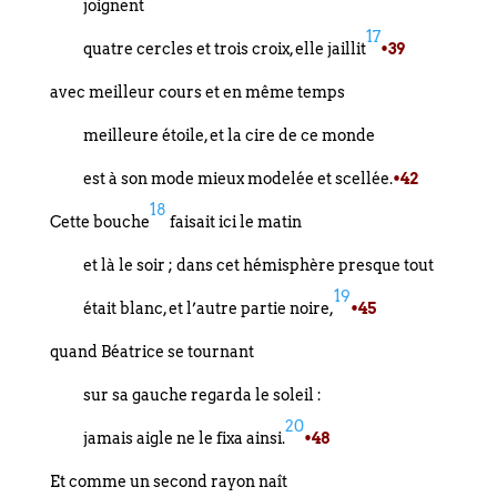
joignent
17
quatre cercles et trois croix, elle jaillit
•39
avec meilleur cours et en même temps
meilleure étoile, et la cire de ce monde
est à son mode mieux modelée et scellée.
•42
18
Cette bouche
faisait ici le matin
et là le soir ; dans cet hémisphère presque tout
19
était blanc, et l’autre partie noire,
•45
quand Béatrice se tournant
sur sa gauche regarda le soleil :
20
jamais aigle ne le fixa ainsi.
•48
Et comme un second rayon naît