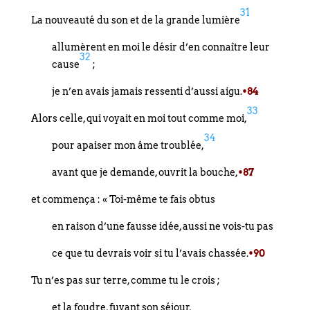
31
La nouveauté du son et de la grande lumière
allumèrent en moi le désir d’en connaître leur
32
cause
;
je n’en avais jamais ressenti d’aussi aigu.
•84
33
Alors celle, qui voyait en moi tout comme moi,
34
pour apaiser mon âme troublée,
avant que je demande, ouvrit la bouche,
•87
et commença : « Toi-même te fais obtus
en raison d’une fausse idée, aussi ne vois-tu pas
ce que tu devrais voir si tu l’avais chassée.
•90
Tu n’es pas sur terre, comme tu le crois ;
et la foudre, fuyant son séjour,