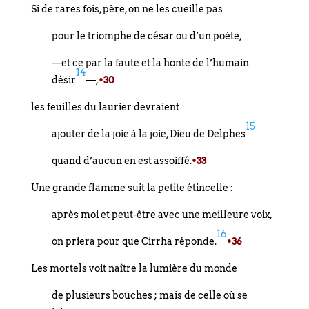
Si de rares fois, père, on ne les cueille pas
pour le triomphe de césar ou d’un poète,
—et ce par la faute et la honte de l’humain
14
désir
—,
•30
les feuilles du laurier devraient
15
ajouter de la joie à la joie, Dieu de Delphes
quand d’aucun en est assoiffé.
•33
Une grande flamme suit la petite étincelle :
après moi et peut-être avec une meilleure voix,
16
on priera pour que Cirrha réponde.
•36
Les mortels voit naître la lumière du monde
de plusieurs bouches ; mais de celle où se