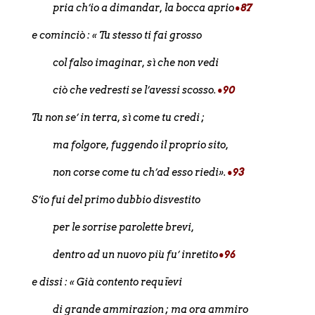
pria ch’io a dimandar, la bocca aprio
•87
e cominciò : « Tu stesso ti fai grosso
col falso imaginar, sì che non vedi
ciò che vedresti se l’avessi scosso.
•90
Tu non se’ in terra, sì come tu credi ;
ma folgore, fuggendo il proprio sito,
non corse come tu ch’ad esso riedi».
•93
S’io fui del primo dubbio disvestito
per le sorrise parolette brevi,
dentro ad un nuovo più fu’ inretito
•96
e dissi : « Già contento requïevi
di grande ammirazion ; ma ora ammiro