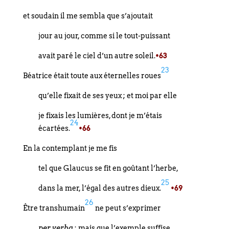
et soudain il me sembla que s’ajoutait
jour au jour, comme si le tout-puissant
avait paré le ciel d’un autre soleil.
•63
23
Béatrice était toute aux éternelles roues
qu’elle fixait de ses yeux ; et moi par elle
je fixais les lumières, dont je m’étais
24
écartées.
•66
En la contemplant je me fis
tel que Glaucus se fit en goûtant l’herbe,
25
dans la mer, l’égal des autres dieux.
•69
26
Être transhumain
ne peut s’exprimer
per verba
; mais que l’exemple suffise