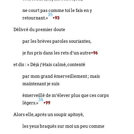
ne court pas comme toi le fais en y
35
retournant.»
•93
Délivré du premier doute
par les brèves paroles souriantes,
je fus pris dans les rets d’un autre
•96
et dis : « Déjà j’étais calmé, contenté
par mon grand émerveillement ; mais
maintenant je suis
émerveillé de m’élever plus que ces corps
36
légers.»
•99
Alors elle, après un soupir apitoyé,
les yeux braqués sur moi un peu comme