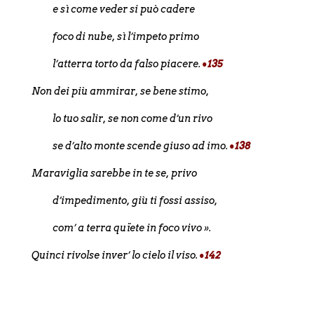
e sì come veder si può cadere
foco di nube, sì l’impeto primo
l’atterra torto da falso piacere.
•135
Non dei più ammirar, se bene stimo,
lo tuo salir, se non come d’un rivo
se d’alto monte scende giuso ad imo.
•138
Maraviglia sarebbe in te se, privo
d’impedimento, giù ti fossi assiso,
com’ a terra quïete in foco vivo ».
Quinci rivolse inver’ lo cielo il viso.
•142