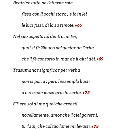
Beatrice tutta ne l’etterne rote
fissa con li occhi stava ; e io in lei
le luci fissi, di là sù rimote.
•66
Nel suo aspetto tal dentro mi fei,
qual si fé Glauco nel gustar de l’erba
che ’l fé consorto in mar de li altri dèi.
•69
Trasumanar significar per verba
non si poria ; però l’essemplo basti
a cui esperïenza grazia serba.
•72
S’i’ era sol di me quel che creasti
novellamente, amor che ’l ciel governi,
tu ’l sai, che col tuo lume mi levasti.
•75