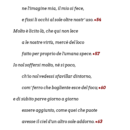
ne l’imagine mia, il mio si fece,
e fissi li occhi al sole oltre nostr’ uso.
•54
Molto è licito là, che qui non lece
a le nostre virtù, mercé del loco
fatto per proprio de l’umana spece.
•57
Io nol soffersi molto, né sì poco,
ch’io nol vedessi sfavillar dintorno,
com’ ferro che bogliente esce del foco;
•60
e di sùbito parve giorno a giorno
essere aggiunto, come quei che puote
avesse il ciel d’un altro sole addorno.
•63