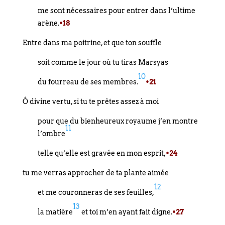
me sont nécessaires pour entrer dans l’ultime
arène.
•18
Entre dans ma poitrine, et que ton souffle
soit comme le jour où tu tiras Marsyas
10
du fourreau de ses membres.
•21
Ô divine vertu, si tu te prêtes assez à moi
pour que du bienheureux royaume j’en montre
11
l’ombre
telle qu’elle est gravée en mon esprit,
•24
tu me verras approcher de ta plante aimée
12
et me couronneras de ses feuilles,
13
la matière
et toi m’en ayant fait digne.
•27