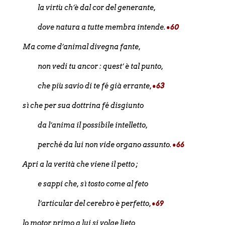
la virtù ch’è dal cor del generante,
dove natura a tutte membra intende.
•60
Ma come d’animal divegna fante,
non vedi tu ancor : quest’ è tal punto,
che più savio di te fé già errante,
•63
sì che per sua dottrina fé disgiunto
da l’anima il possibile intelletto,
perché da lui non vide organo assunto.
•66
Apri a la verità che viene il petto ;
e sappi che, sì tosto come al feto
l’articular del cerebro è perfetto,
•69
lo motor primo a lui si volge lieto