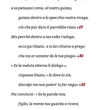
e se pensassi come, al vostro guizzo,
guizza dentro a lo specchio vostra image,
ciò che par duro ti parrebbe vizzo.
•27
Ma perché dentro a tuo voler t’adage,
ecco qui Stazio ; e io lui chiamo e prego
che sia or sanator de le tue piage».
•30
« Se la veduta etterna li dislego »,
rispuose Stazio, « là dove tu sie,
discolpi me non potert’ io far nego».
•33
Poi cominciò : « Se le parole mie,
figlio, la mente tua guarda e riceve,