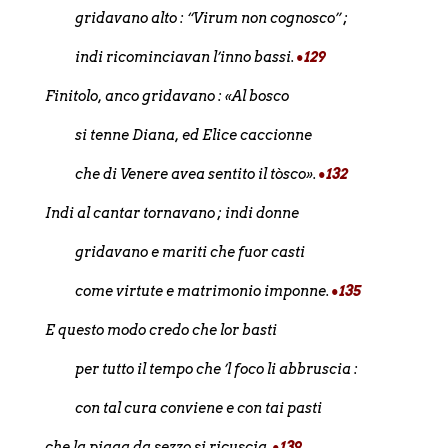
gridavano alto : “
Virum non cognosco”
;
indi ricominciavan l’inno bassi.
•129
Finitolo, anco gridavano : «Al bosco
si tenne Diana, ed Elice caccionne
che di Venere avea sentito il tòsco».
•132
Indi al cantar tornavano ; indi donne
gridavano e mariti che fuor casti
come virtute e matrimonio imponne.
•135
E questo modo credo che lor basti
per tutto il tempo che ’l foco li abbruscia :
con tal cura conviene e con tai pasti
che la piaga da sezzo si ricuscia.
•
139