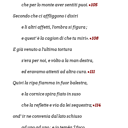
che per lo monte aver sentiti puoi.
•105
Secondo che ci affliggono i disiri
e li altri affetti, l’ombra si figura ;
e quest’ è la cagion di che tu miri».
•108
E già venuto a l’ultima tortura
s’era per noi, e vòlto a la man destra,
ed eravamo attenti ad altra cura.
•111
Quivi la ripa fiamma in fuor balestra,
e la cornice spira fiato in suso
che la reflette e via da lei sequestra;
•114
ond’ ir ne convenia dal lato schiuso
ad uno ad uno ; e io temëa ’l foco