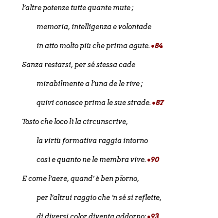
l’altre potenze tutte quante mute ;
memoria, intelligenza e volontade
in atto molto più che prima agute.
•84
Sanza restarsi, per sé stessa cade
mirabilmente a l’una de le rive ;
quivi conosce prima le sue strade.
•87
Tosto che loco lì la circunscrive,
la virtù formativa raggia intorno
così e quanto ne le membra vive.
•90
E come l’aere, quand’ è ben pïorno,
per l’altrui raggio che ’n sé si reflette,
di diversi color diventa addorno;
•93