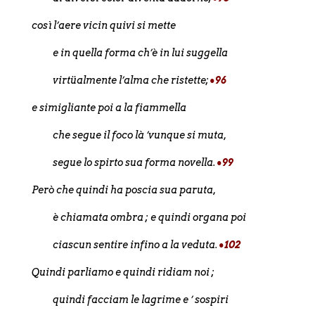
così l’aere vicin quivi si mette
e in quella forma ch’è in lui suggella
virtüalmente l’alma che ristette;
•96
e simigliante poi a la fiammella
che segue il foco là ’vunque si muta,
segue lo spirto sua forma novella.
•99
Però che quindi ha poscia sua paruta,
è chiamata ombra ; e quindi organa poi
ciascun sentire infino a la veduta.
•102
Quindi parliamo e quindi ridiam noi ;
quindi facciam le lagrime e ’ sospiri