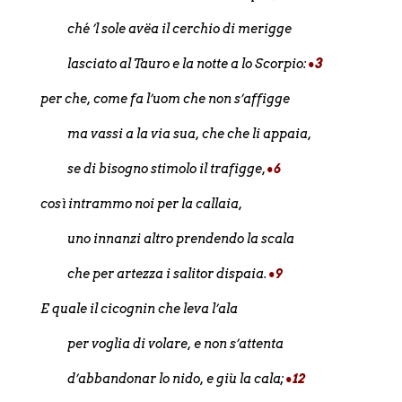
ché ’l sole avëa il cerchio di merigge
lasciato al Tauro e la notte a lo Scorpio:
•3
per che, come fa l’uom che non s’affigge
ma vassi a la via sua, che che li appaia,
se di bisogno stimolo il trafigge,
•6
così intrammo noi per la callaia,
uno innanzi altro prendendo la scala
che per artezza i salitor dispaia.
•9
E quale il cicognin che leva l’ala
per voglia di volare, e non s’attenta
d’abbandonar lo nido, e giù la cala;
•12