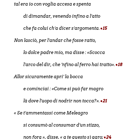
tal era io con voglia accesa e spenta
di dimandar, venendo infino a l’atto
che fa colui ch’a dicer s’argomenta.
•15
Non lasciò, per l’andar che fosse ratto,
lo dolce padre mio, ma disse : «Scocca
l’arco del dir, che ’nfino al ferro hai tratto».
•18
Allor sicuramente apri’ la bocca
e cominciai : «Come si può far magro
là dove l’uopo di nodrir non tocca?».
•21
« Se t’ammentassi come Meleagro
si consumò al consumar d’un stizzo,
non fora », disse, « a te questo sì agro;
•24