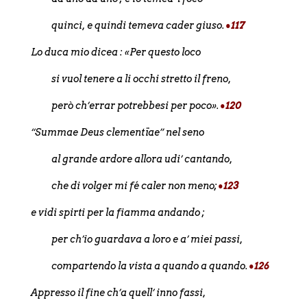
quinci, e quindi temeva cader giuso.
•117
Lo duca mio dicea : «Per questo loco
si vuol tenere a li occhi stretto il freno,
però ch’errar potrebbesi per poco».
•120
“
Summae Deus clementïae”
nel seno
al grande ardore allora udi’ cantando,
che di volger mi fé caler non meno;
•123
e vidi spirti per la fiamma andando ;
per ch’io guardava a loro e a’ miei passi,
compartendo la vista a quando a quando.
•126
Appresso il fine ch’a quell’ inno fassi,