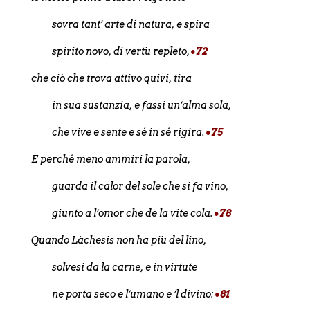
sovra tant’
arte di natura, e spira
spirito novo, di vertù repleto,
•72
che ciò che trova attivo quivi, tira
in sua sustanzia, e fassi un’alma sola,
che vive e sente e sé in sé rigira.
•75
E perché meno ammiri la parola,
guarda il calor del sole che si fa vino,
giunto a l’omor che de la vite cola.
•78
Quando Làchesis non ha più del lino,
solvesi da la carne, e in virtute
ne porta seco e l’umano e ’l divino:
•81