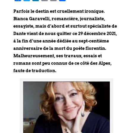
a
w
i
m
r
a
c
i
n
a
i
r
Parfois le destin est cruellement ironique.
e
t
k
i
n
t
Bianca Garavelli, romancière, journaliste,
b
t
e
l
t
a
essayiste, mais d’abord et surtout spécialiste de
o
e
d
g
Dante vient de nous quitter ce 29 décembre 2021,
o
r
I
e
à la fin d’une année dédiée au sept-centième
k
n
r
anniversaire de la mort du poète florentin.
Malheureusement, ses travaux, essais et
romans sont peu connus de ce côté des Alpes,
faute de traduction.