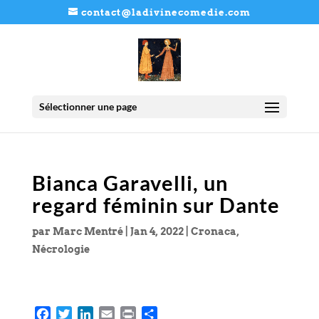
contact@ladivinecomedie.com
Sélectionner une page
Bianca Garavelli, un
regard féminin sur Dante
par
Marc Mentré
|
Jan 4, 2022
|
Cronaca
,
Nécrologie
F
T
L
E
P
P