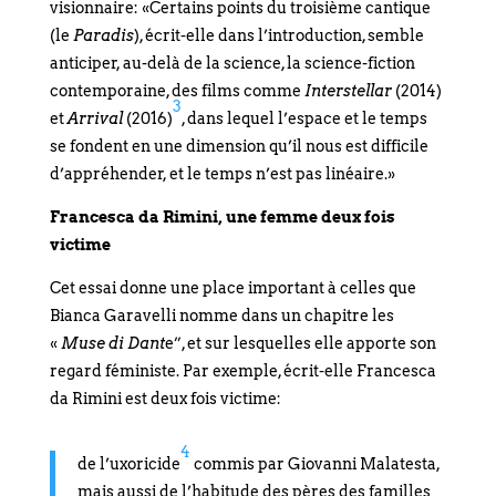
visionnaire: «Certains points du troisième cantique
(le
Paradis
), écrit-elle dans l’introduction, semble
anticiper, au-delà de la science, la science-fiction
contemporaine, des films comme
Interstellar
(2014)
3
et
Arrival
(2016)
, dans lequel l’espace et le temps
se fondent en une dimension qu’il nous est difficile
d’appréhender, et le temps n’est pas linéaire.»
Francesca da Rimini, une femme deux fois
victime
Cet essai donne une place important à celles que
Bianca Garavelli nomme dans un chapitre les
«
Muse di Dant
e”, et sur lesquelles elle apporte son
regard féministe. Par exemple, écrit-elle Francesca
da Rimini est deux fois victime:
4
de l’uxoricide
commis par Giovanni Malatesta,
mais aussi de l’habitude des pères des familles