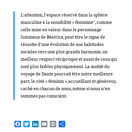
L’attention, l’espace réservé dans la sphère
masculine à la sensibilité « féminine”, comme
celle mise en valeur dans le personnage
lumineux de Béatrice, peut être le signe de
réussite d’une évolution de nos habitudes
sociales vers une plus grande harmonie, un
meilleur respect réciproque et aussi de ceux qui
sont plus faibles physiquement. L
a moitié du
voyage de Dante pourrait être notre meilleure
part; le côté « féminin », accueillant et généreux,
caché en chacun de nous, même si nous n’en
sommes pas conscient.
F
T
L
E
P
P
a
w
i
m
r
a