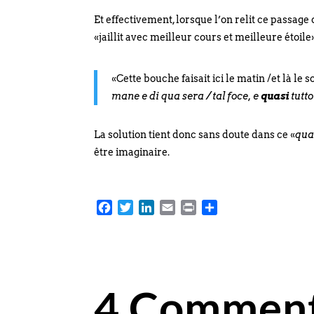
Et effectivement, lorsque l’on relit ce passage
«jaillit avec meilleur cours et meilleure étoile»
«Cette bouche faisait ici le matin /et là le
mane e di qua sera / tal foce, e
quasi
tutto
La solution tient donc sans doute dans ce «
qua
être imaginaire.
Facebook
Twitter
LinkedIn
Email
Print
Partager
4 Comment