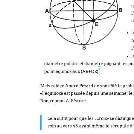
q
l
d
l
m
l
l
diamètre polaire et diamètre joignant les po
7
point équinoxiaux (AB+OE)
Mais relève André Pézard de son côté le probl
«l’équinoxe est passée depuis une semaine; le so
Non, répond A. Pézard:
cela suffit pour que les «croix» se distingu
soin au vers 45, ayant même le scrupule d