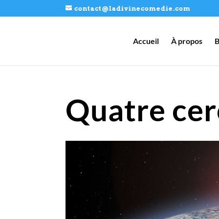
contact@ladivinecomedie.com
Accueil
À propos
B
Quatre cerc