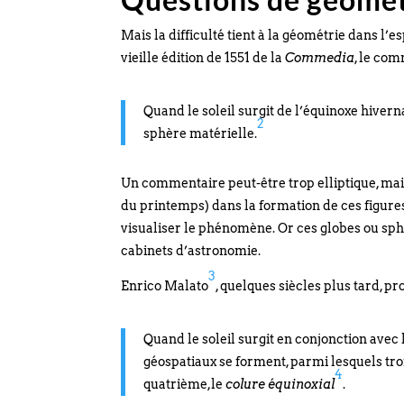
Mais la difficulté tient à la géométrie dans l
vieille édition de 1551 de la
Commedia
, le co
Quand le soleil surgit de l’équinoxe hivern
2
sphère matérielle.
Un commentaire peut-être trop elliptique, mais
du printemps) dans la formation de ces figure
visualiser le phénomène. Or ces globes ou sph
cabinets d’astronomie.
3
Enrico Malato
, quelques siècles plus tard, p
Quand le soleil surgit en conjonction avec 
géospatiaux se forment, parmi lesquels troi
4
quatrième,le
colure équinoxial
.