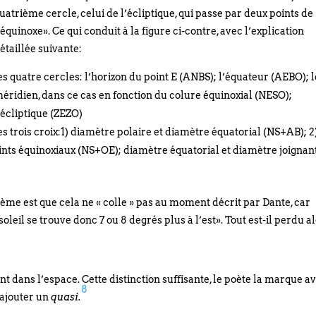
uatrième cercle, celui de l’écliptique, qui passe par deux points de
’équinoxe». Ce qui conduit à la figure ci-contre, avec l’explication
étaillée suivante:
es quatre cercles: l’horizon du point E (ANBS); l’équateur (AEBO); l
éridien, dans ce cas en fonction du colure équinoxial (NESO);
’écliptique (ZEZO)
es trois croix:1) diamètre polaire et diamètre équatorial (NS+AB); 2
ints équinoxiaux (NS+OE); diamètre équatorial et diamètre joignant
ème est que cela ne « colle » pas au moment décrit par Dante, car
leil se trouve donc 7 ou 8 degrés plus à l’est». Tout est-il perdu a
ent dans l’espace. Cette distinction suffisante, le poète la marque a
8
’ajouter un
quasi.