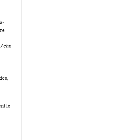
-à-
ère
 / che
ice,
nt le