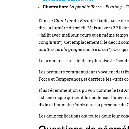
Illustration:
La planète Terre – Pixabay – 
Dans le
Chant Ier
du
Paradis
, Dante parle de 
dire la lumière du soleil. Mais au vers 39 il 
«jaillit avec meilleur cours et en même temps 
congiunta
”). Cet emplacement il le décrit comm
quattro cerchi giugne con tre croci
”). Ces qu
Le premier —sans doute le plus aisé à résoudr
Les premiers commentateurs voyaient derrière 
Force et Tempérance), et derrière les «trois cro
Plus récemment, on a pu voir comme le fait An
astronomique qui semble condenser l’univers e
divin et l’humain réunis dans la personne du C
Les deux explications ont toutes deux leur co
Questions de géomét