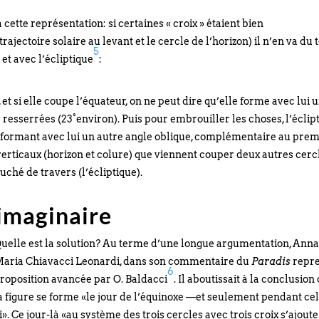
cette représentation: si certaines « croix » étaient bien
rajectoire solaire au levant et le cercle de l’horizon) il n’en va du 
5
et avec l’écliptique
:
et si elle coupe l’équateur, on ne peut dire qu’elle forme avec lui 
s resserrées (23°environ). Puis pour embrouiller les choses, l’éclip
 formant avec lui un autre angle oblique, complémentaire au prem
erticaux (horizon et colure) que viennent couper deux autres cerc
ouché de travers (l’écliptique).
 imaginaire
uelle est la solution? Au terme d’une longue argumentation, Ann
aria Chiavacci Leonardi, dans son commentaire du
Paradis
repre
6
roposition avancée par O. Baldacci
. Il aboutissait à la conclusion
a figure se forme «le jour de l’équinoxe —et seulement pendant cel
i». Ce jour-là «au système des trois cercles avec trois croix s’ajout