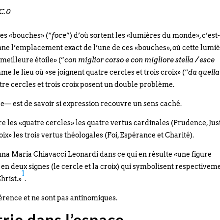
CC.0
ces «bouches» (“
foce
”) d’où sortent les «lumières du monde», c’est
donne l’emplacement exact de l’une de ces «bouches», où cette lumi
meilleure étoile» (”
con miglior corso e con migliore stella / esce
e le lieu où «se joignent quatre cercles et trois croix» (“
da quella
atre cercles et trois croix posent un double problème.
e— est de savoir si expression recouvre un sens caché.
les «quatre cercles» les quatre vertus cardinales (Prudence, Just
ix» les trois vertus théologales (Foi, Espérance et Charité).
na Maria Chiavacci Leonardi dans ce qui en résulte «une figure
n deux signes (le cercle et la croix) qui symbolisent respectiveme
1
hrist.»
.
hérence et ne sont pas antinomiques.
rie dans l’espace