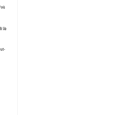
d’où
i là
ut-