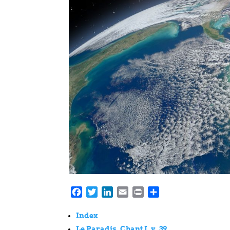
Facebook
Twitter
LinkedIn
Email
Print
Partager
I
ndex
Le Paradis, Chant I, v. 39