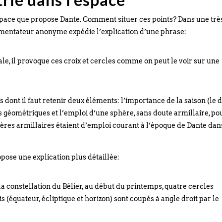
’espace que propose Dante. Comment situer ces points? Dans une trè
mmentateur anonyme expédie l’explication d’une phrase:
ale, il provoque ces croix et cercles comme on peut le voir sur une
 dont il faut retenir deux éléments: l’importance de la saison (le 
s géométriques et l’emploi d’une sphère, sans doute armillaire, po
ères armillaires étaient d’emploi courant à l’époque de Dante dan
ropose une explication plus détaillée:
la constellation du Bélier, au début du printemps, quatre cercles
s (équateur, écliptique et horizon) sont coupés à angle droit par le