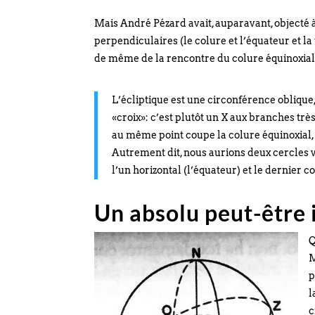
Mais André Pézard avait, auparavant, objecté à 
perpendiculaires (le colure et l’équateur et la t
de même de la rencontre du colure équinoxial 
L’écliptique est une circonférence oblique, 
«croix»: c’est plutôt un X aux branches trè
au même point coupe la colure équinoxial,
Autrement dit, nous aurions deux cercles v
l’un horizontal (l’équateur) et le dernier c
Un absolu peut-être
Q
M
p
l
c