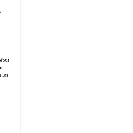
s
début
ur
s les