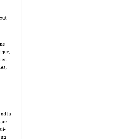
tout
une
tique,
ier.
les,
a
nd la
 que
ui-
e un