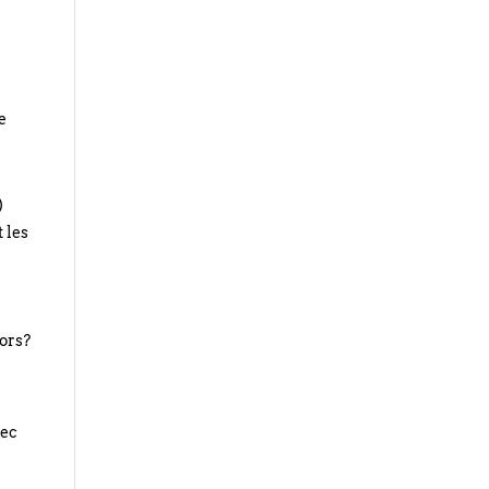
e
)
 les
lors?
vec