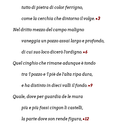
tutto di pietra di color ferrigno,
come la cerchia che dintorno il volge.
•3
Nel dritto mezzo del campo maligno
vaneggia un pozzo assai largo e profondo,
di cui
suo loco
dicerò l’ordigno.
•6
Quel cinghio che rimane adunque è tondo
tra ’l pozzo e ’l piè de l’alta ripa dura,
e ha distinto in dieci valli il fondo.
•9
Quale, dove per guardia de le mura
più e più fossi cingon li castelli,
la parte dove son rende figura,
•12