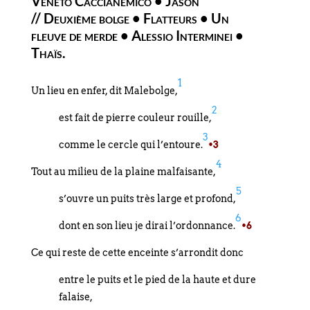
Veneto Caccianemico • Jason
// Deuxième bolge • Flatteurs • Un
fleuve de merde • Alessio Interminei •
Thaïs.
1
Un lieu en enfer, dit Malebolge,
2
est fait de pierre couleur rouille,
3
comme le cercle qui l’entoure.
•3
4
Tout au milieu de la plaine malfaisante,
5
s’ouvre un puits très large et profond,
6
dont en son lieu je dirai l’ordonnance.
•6
Ce qui reste de cette enceinte s’arrondit donc
entre le puits et le pied de la haute et dure
falaise,