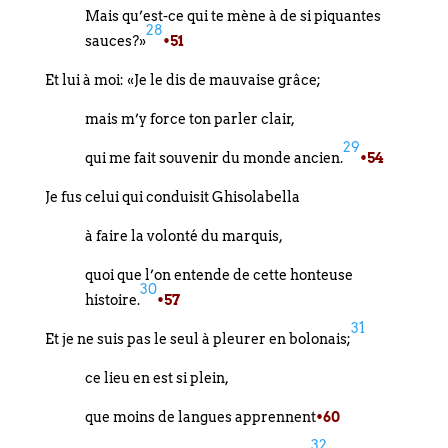
Mais qu’est-ce qui te mène à de si piquantes
28
sauces?»
•51
Et lui à moi: «Je le dis de mauvaise grâce;
mais m’y force ton parler clair,
29
qui me fait souvenir du monde ancien.
•54
Je fus celui qui conduisit Ghisolabella
à faire la volonté du marquis,
quoi que l’on entende de cette honteuse
30
histoire.
•57
31
Et je ne suis pas le seul à pleurer en bolonais;
ce lieu en est si plein,
que moins de langues apprennent
•60
32