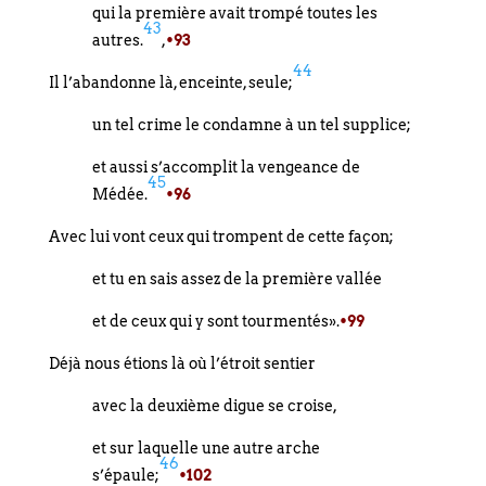
qui la première avait trompé toutes les
43
autres.
,
•93
44
Il l’abandonne là, enceinte, seule;
un tel crime le condamne à un tel supplice;
et aussi s’accomplit la vengeance de
45
Médée.
•96
Avec lui vont ceux qui trompent de cette façon;
et tu en sais assez de la première vallée
et de ceux qui y sont tourmentés».
•99
Déjà nous étions là où l’étroit sentier
avec la deuxième digue se croise,
et sur laquelle une autre arche
46
s’épaule;
•102