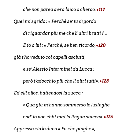
che non parëa s’era laico o cherco.
•117
Quei mi sgridò : « Perché se’ tu sì gordo
di riguardar più me che li altri brutti ? »
E io a lui : « Perché, se ben ricordo,
•120
già t’ho veduto coi capelli asciutti,
e se’ Alessio Interminei da Lucca :
però t’adocchio più che li altri tutti».
•123
Ed elli allor, battendosi la zucca :
« Qua giù m’hanno sommerso le lusinghe
ond’ io non ebbi mai la lingua stucca».
•126
Appresso ciò lo duca « Fa che pinghe »,