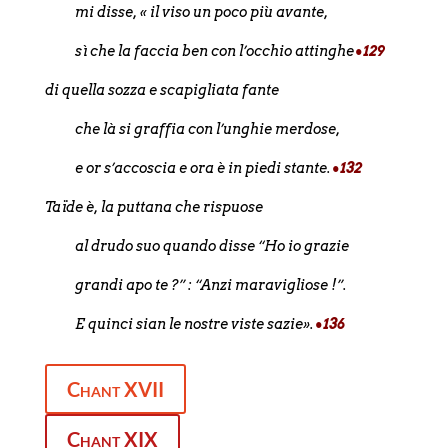
mi disse, « il viso un poco più avante,
sì che la faccia ben con l’occhio attinghe
•129
di quella sozza e scapigliata fante
che là si graffia con l’unghie merdose,
e or s’accoscia e ora è in piedi stante.
•132
Taïde è, la puttana che rispuose
al drudo suo quando disse “Ho io grazie
grandi apo te ?” : “Anzi maravigliose !”.
E quinci sian le nostre viste sazie».
•136
Chant XVII
Chant XIX