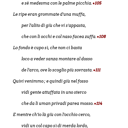
e sé medesma con le palme picchia.
•105
Le ripe eran grommate d’una muffa,
per l’alito di giù che vi s’appasta,
che con li occhi e col naso facea zuffa.
•108
Lo fondo è cupo sì, che non ci basta
loco a veder sanza montare al dosso
de l’arco, ove lo scoglio più sovrasta.
•111
Quivi venimmo ; e quindi giù nel fosso
vidi gente attuffata in uno sterco
che da li uman privadi parea mosso.
•114
E mentre ch’io là giù con l’occhio cerco,
vidi un col capo sì di merda lordo,