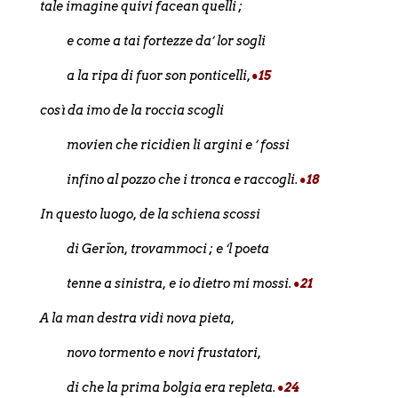
tale imagine quivi facean quelli ;
e come a tai fortezze da’ lor sogli
a la ripa di fuor son ponticelli,
•15
così da imo de la roccia scogli
movien che ricidien li argini e ’ fossi
infino al pozzo che i tronca e raccogli.
•18
In questo luogo, de la schiena scossi
di Gerïon, trovammoci ; e ‘l poeta
tenne a sinistra, e io dietro mi mossi.
•21
A la man destra vidi nova pieta,
novo tormento e novi frustatori,
di che la prima bolgia era repleta.
•24