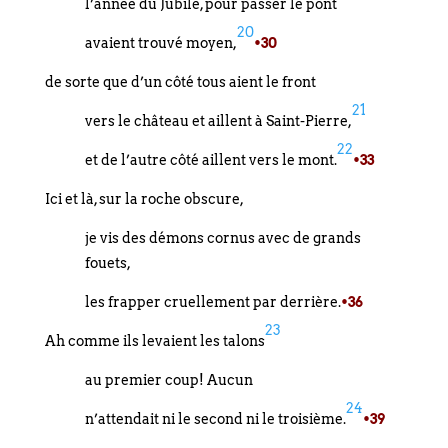
l’année du Jubilé, pour passer le pont
20
avaient trouvé moyen,
•30
de sorte que d’un côté tous aient le front
21
vers le château et aillent à Saint-Pierre,
22
et de l’autre côté aillent vers le mont.
•33
Ici et là, sur la roche obscure,
je vis des démons cornus avec de grands
fouets,
les frapper cruellement par derrière.
•36
23
Ah comme ils levaient les talons
au premier coup! Aucun
24
n’attendait ni le second ni le troisième.
•39