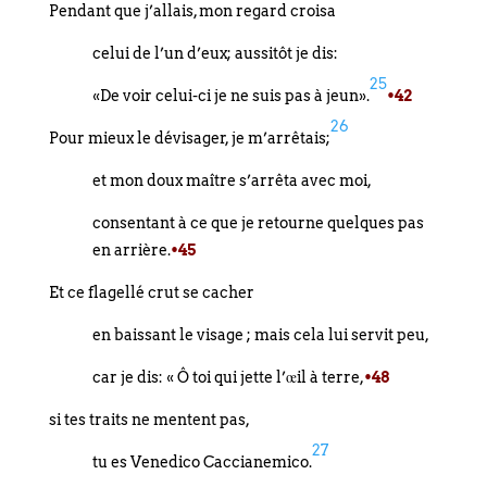
Pendant que j’allais, mon regard croisa
celui de l’un d’eux; aussitôt je dis:
25
«De voir celui-ci je ne suis pas à jeun».
•42
26
Pour mieux le dévisager, je m’arrêtais;
et mon doux maître s’arrêta avec moi,
consentant à ce que je retourne quelques pas
en arrière.
•45
Et ce flagellé crut se cacher
en baissant le visage ; mais cela lui servit peu,
car je dis: « Ô toi qui jette l’œil à terre,
•48
si tes traits ne mentent pas,
27
tu es Venedico Caccianemico.