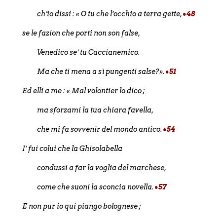
ch’io dissi : « O tu che l’occhio a terra gette,
•48
se le fazion che porti non son false,
Venedico se’ tu Caccianemico.
Ma che ti mena a sì pungenti salse?».
•51
Ed elli a me : « Mal volontier lo dico ;
ma sforzami la tua chiara favella,
che mi fa sovvenir del mondo antico.
•54
I’ fui colui che la Ghisolabella
condussi a far la voglia del marchese,
come che suoni la sconcia novella.
•57
E non pur io qui piango bolognese ;