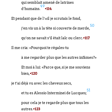
qui semblait amené de latrines
49
d’humains.
•114
Et pendant que de l’œil je scrutais le fond,
50
j’en vis un à la tête si couverte de merde,
qu’on ne savait s’il était laïc ou clerc.
•117
Il me cria: «Pourquoi te régales-tu
à me regarder plus que les autres infâmes?»
Et moi à lui: «Parce que, si je me souviens
bien,
•120
je t’ai déjà vu avec les cheveux secs,
51
et tu es Alessio Interminei de Lucques;
pour cela je te regarde plus que tous les
autres.
•123