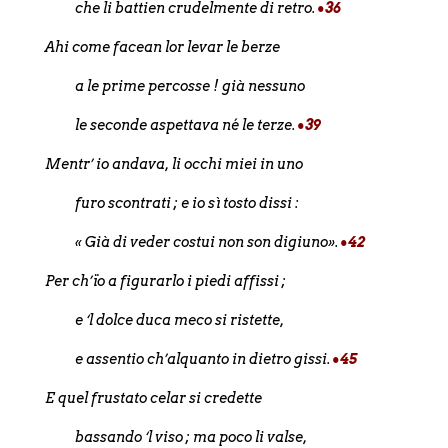
che li battien crudelmente di retro.
•36
Ahi come facean lor levar le berze
a le prime percosse ! già nessuno
le seconde aspettava né le terze.
•39
Mentr’ io andava, li occhi miei in uno
furo scontrati ; e io sì tosto dissi :
« Già di veder costui non son digiuno».
•42
Per ch’ïo a figurarlo i piedi affissi ;
e ‘l dolce duca meco si ristette,
e assentio ch’alquanto in dietro gissi.
•45
E quel frustato celar si credette
bassando ‘l viso ; ma poco li valse,