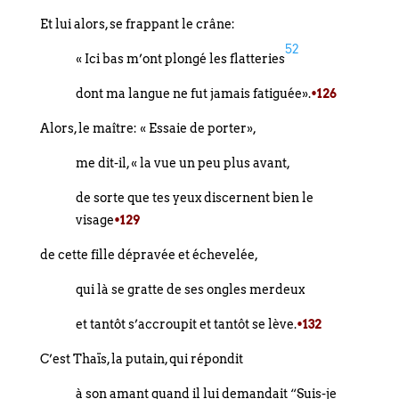
Et lui alors, se frappant le crâne:
52
« Ici bas m’ont plongé les flatteries
dont ma langue ne fut jamais fatiguée».
•126
Alors, le maître: « Essaie de porter»,
me dit-il, « la vue un peu plus avant,
de sorte que tes yeux discernent bien le
visage
•129
de cette fille dépravée et échevelée,
qui là se gratte de ses ongles merdeux
et tantôt s’accroupit et tantôt se lève.
•132
C’est Thaïs, la putain, qui répondit
à son amant quand il lui demandait “Suis-je