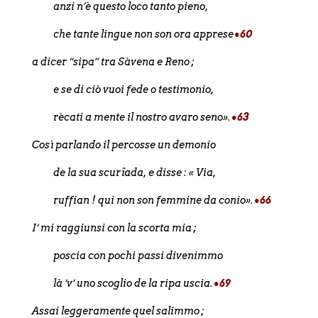
anzi n’è questo loco tanto pieno,
che tante lingue non son ora apprese
•60
a dicer “sipa” tra Sàvena e Reno ;
e se di ciò vuoi fede o testimonio,
rècati a mente il nostro avaro seno».
•63
Così parlando il percosse un demonio
de la sua scurïada, e disse : « Via,
ruffian ! qui non son femmine da conio».
•66
I’ mi raggiunsi con la scorta mia ;
poscia con pochi passi divenimmo
là ’v’ uno scoglio de la ripa uscia.
•69
Assai leggeramente quel salimmo ;