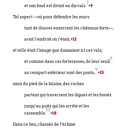
7
et son fond est divisé en dix vals.
•9
Tel aspect —où pour défendre les murs
tant de douves enserrent les châteaux-forts—,
avait l’endroit où j’étais,
•12
et telle était l’image que donnaient ici ces vals;
8
et comme dans ces forteresses, de leur seuil
9
au rempart extérieur sont des ponts,
•15
ainsi du pied de la falaise, des roches
partent qui traversent les digues et les fossés
jusqu’au puits qui les arrête et les
10
rassemble.
•18
Dans ce lieu, chassés de l’échine