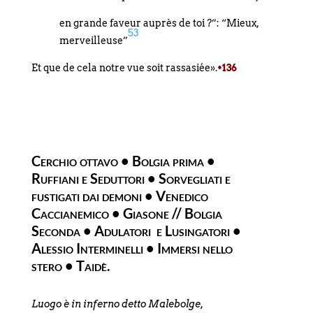
en grande faveur auprès de toi ?”: “Mieux,
53
merveilleuse”
Et que de cela notre vue soit rassasiée».
•136
Cerchio ottavo • Bolgia prima •
Ruffiani e Seduttori • Sorvegliati e
fustigati dai demoni • Venedico
Caccianemico • Giasone // Bolgia
Seconda • Adulatori e Lusingatori •
Alessio Interminelli • Immersi nello
stero • Taidè.
Luogo è in inferno detto Malebolge,