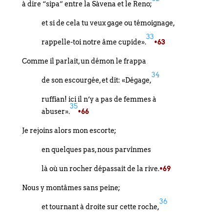
à dire “sipa” entre la Sàvena et le Reno;
et si de cela tu veux gage ou témoignage,
33
rappelle-toi notre âme cupide».
•63
Comme il parlait, un démon le frappa
34
de son escourgée, et dit: «Dégage,
ruffian! ici il n’y a pas de femmes à
35
abuser».
•66
Je rejoins alors mon escorte;
en quelques pas, nous parvînmes
là où un rocher dépassait de la rive.
•69
Nous y montâmes sans peine;
36
et tournant à droite sur cette roche,