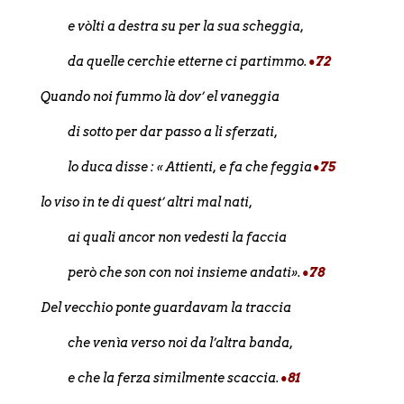
e vòlti a destra su per la sua scheggia,
da quelle cerchie etterne ci partimmo.
•72
Quando noi fummo là dov’ el vaneggia
di sotto per dar passo a li sferzati,
lo duca disse : « Attienti, e fa che feggia
•75
lo viso in te di quest’ altri mal nati,
ai quali ancor non vedesti la faccia
però che son con noi insieme andati».
•78
Del vecchio ponte guardavam la traccia
che venìa verso noi da l’altra banda,
e che la ferza similmente scaccia.
•81