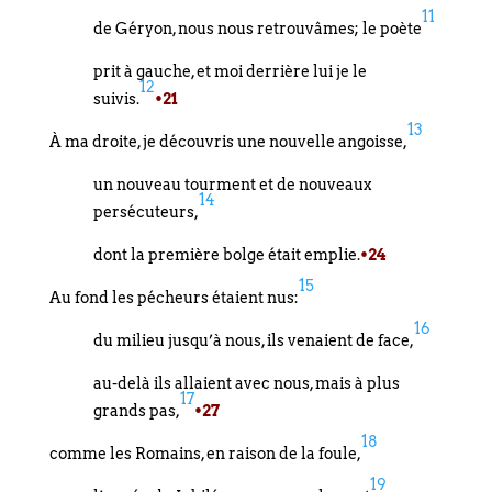
11
de Géryon, nous nous retrouvâmes; le poète
prit à gauche, et moi derrière lui je le
12
suivis.
•21
13
À ma droite, je découvris une nouvelle angoisse,
un nouveau tourment et de nouveaux
14
persécuteurs,
dont la première bolge était emplie.
•24
15
Au fond les pécheurs étaient nus:
16
du milieu jusqu’à nous, ils venaient de face,
au-delà ils allaient avec nous, mais à plus
17
grands pas,
•27
18
comme les Romains, en raison de la foule,
19