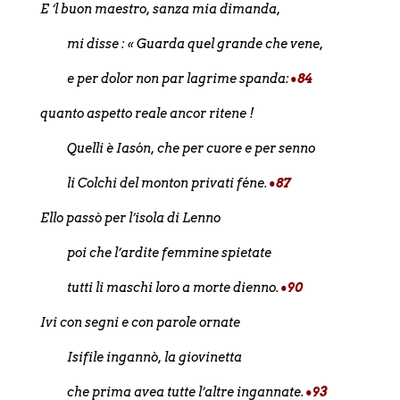
E ‘l buon maestro, sanza mia dimanda,
mi disse : « Guarda quel grande che vene,
e per dolor non par lagrime spanda:
•84
quanto aspetto reale ancor ritene !
Quelli è Iasón, che per cuore e per senno
li Colchi del monton privati féne.
•87
Ello passò per l’isola di Lenno
poi che l’ardite femmine spietate
tutti li maschi loro a morte dienno.
•90
Ivi con segni e con parole ornate
Isifile ingannò, la giovinetta
che prima avea tutte l’altre ingannate.
•93