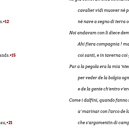
cavalier vidi muover né 
s.
•12
né nave a segno di terra o 
Noi andavam con li diece de
Ahi fiera compagnia ! ma
uands.
•15
coi santi, e in taverna coi
Pur a la pegola era la mia ’nte
per veder de la bolgia o
e de la gente ch’entro v’er
Come i dalfini, quando fanno
a’ marinar con l’arco de 
eau,
•21
che s’argomentin di camp