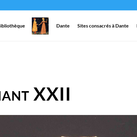
ibliothèque
Dante
Sites consacrés à Dante
hant XXII