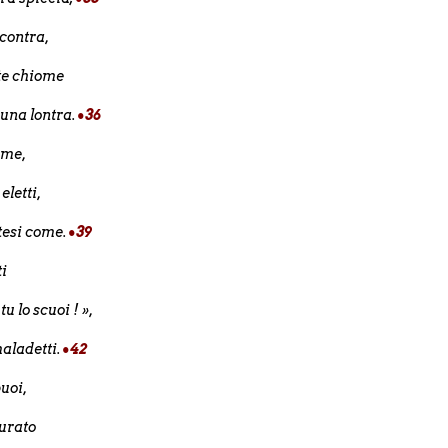
 contra,
ate chiome
 una lontra.
•36
nome,
eletti,
ttesi come.
•39
ti
tu lo scuoi ! »,
aladetti.
•42
puoi,
gurato