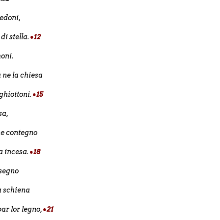
pedoni,
di stella.
•12
moni.
 ne la chiesa
 ghiottoni.
•15
sa,
gne contegno
a incesa.
•18
 segno
la schiena
ar lor legno,
•21