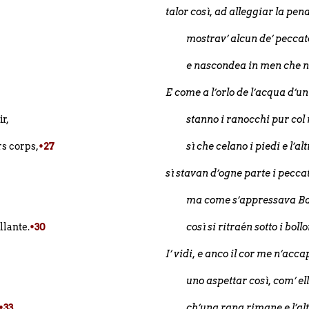
talor così, ad alleggiar la pen
mostrav’ alcun de’ peccato
e nascondea in men che n
E come a l’orlo de l’acqua d’u
ir,
stanno i ranocchi pur col
rs corps,
•27
sì che celano i piedi e l’al
sì stavan d’ogne parte i peccat
ma come s’appressava Ba
llante.
•30
così si ritraén sotto i bollo
I’ vidi, e anco il cor me n’acc
uno aspettar così, com’ el
•33
ch’una rana rimane e l’alt