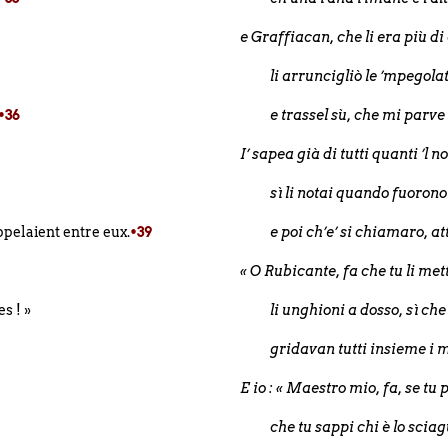
e Graffiacan, che li era più di
li arruncigliò le ’mpegol
•36
e trassel sù, che mi parve
I’ sapea già di tutti quanti ’l 
sì li notai quando fuorono 
appelaient entre eux.
•39
e poi ch’e’ si chiamaro, a
« O Rubicante, fa che tu li met
es ! »
li unghioni a dosso, sì che 
gridavan tutti insieme i m
E io : « Maestro mio, fa, se tu 
che tu sappi chi è lo scia