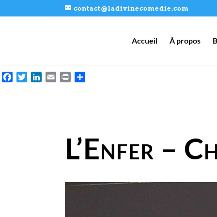
contact@ladivinecomedie.com
Accueil
À propos
B
Facebook
Twitter
LinkedIn
Email
Print
Partager
L’Enfer – C