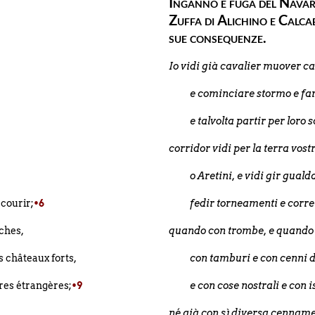
Inganno e fuga del Navar
Zuffa di Alichino e Calca
sue consequenze.
Io vidi già cavalier muover 
e cominciare stormo e far
e talvolta partir per loro
corridor vidi per la terra vost
o Aretini, e vidi gir gual
 courir;
•6
fedir torneamenti e corre
oches,
quando con trombe, e quand
 châteaux forts,
con tamburi e con cenni d
tres étrangères;
•9
e con cose nostrali e con i
né già con sì diversa cennam