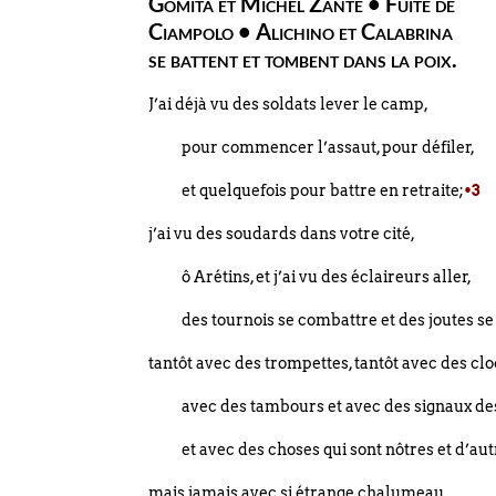
Gomita et Michel Zante • Fuite de
Ciampolo • Alichino et Calabrina
se battent et tombent dans la poix.
J’ai déjà vu des soldats lever le camp,
pour commencer l’assaut, pour défiler,
et quelquefois pour battre en retraite;
•3
j’ai vu des soudards dans votre cité,
ô Arétins, et j’ai vu des éclaireurs aller,
des tournois se combattre et des joutes se
tantôt avec des trompettes, tantôt avec des cl
avec des tambours et avec des signaux des
et avec des choses qui sont nôtres et d’au
mais jamais avec si étrange chalumeau