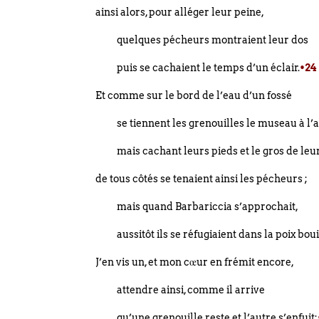
ainsi alors, pour alléger leur peine,
quelques pécheurs montraient leur dos
puis se cachaient le temps d’un éclair.
•24
Et comme sur le bord de l’eau d’un fossé
se tiennent les grenouilles le museau à l’a
mais cachant leurs pieds et le gros de leu
de tous côtés se tenaient ainsi les pécheurs ;
mais quand Barbariccia s’approchait,
aussitôt ils se réfugiaient dans la poix boui
J’en vis un, et mon cœur en frémit encore,
attendre ainsi, comme il arrive
qu’une grenouille reste et l’autre s’enfuit;