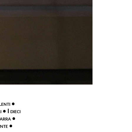
enti •
 • I dieci
varra •
nte •