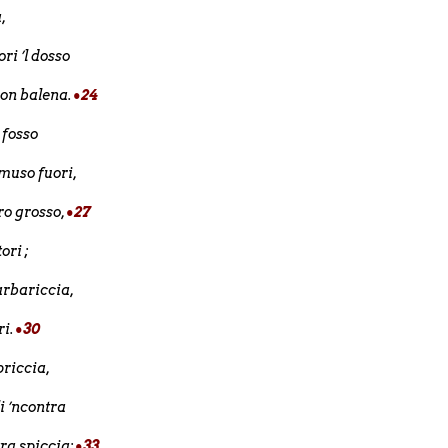
a,
ri ’l dosso
on balena.
•24
n fosso
 muso fuori,
tro grosso,
•27
ori ;
rbariccia,
ri.
•30
apriccia,
li ’ncontra
ra spiccia;
•33