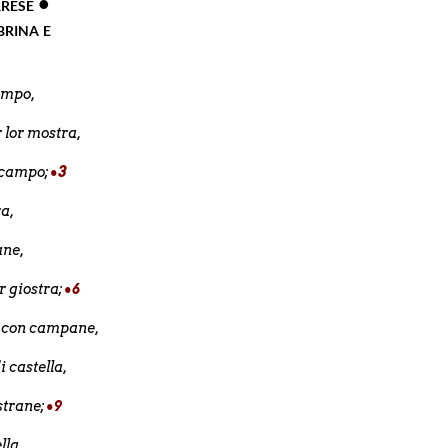
rese •
brina e
campo,
 lor mostra,
 scampo;
•3
ra,
dane,
r giostra;
•6
o con campane,
i castella,
strane;
•9
ella