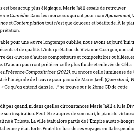
is
est beaucoup plus élégiaque. Marie Jaëll essaie de retrouver
ivine Comédie
. Dans les morceaux qui ont pour nom
Apaisement
,
ance
et
Contemplation
tout n’est que douceur et béatitude. À la pia
rprétation.
yable pour une œuvre longtemps oubliée, nous avons aujourd’hui t
cents et de qualité. L’interprétation de Vivianne Goergen, une sol
vivre des œuvres d’autres compositeurs et compositrices oubliées, e
le. D’aucun pourront préférer celle plus fluide et enlevée de Célia
hez
Présence Compositrices (2022)
, ou encore celle lumineuse de
stré l’intégrale de l’œuvre pour piano de Marie Jaëll (
Querstand, 
ue « Ce qu’on entend dans le…” se trouve sur le 2ème CD de cette
 dit pas quand, ni dans quelles circonstances Marie Jaëll a lu la
Div
de son inspiration. Peut-être auprès de son mari, le pianiste virtuos
tait né à Trieste. La ville était alors partie de l’Empire austro-hongro
alienne y était forte. Peut-être lors de ses voyages en Italie, penda