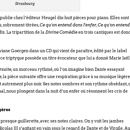
Strasbourg
publie chez l’éditeur Heugel dix-huit pièces pour piano. Elles sont
, sobrement titrées,
Ce qu’on entend dans l’enfer
,
Ce qu’on entend
dis
. La tripartition de la
Divine Comédie
en trois cantiques est don
Viviane Goergen dans un CD qui vient de paraître, édité par le label
ce triptyque possède un titre évocateur que lui a donné Marie Jaël
rsuite
, un morceau rythmé, où l’on imagine bien Dante essayant
e
, la pièce suivante offre une respiration grâce à sa musique légèr
t autrement plus noir. Ses notes sombres et son rythme obsédant, 
nal, nous plongent dans la nuit d’un enfer où résonnent les cris de
gères
esque guillerette, avec ses notes claires. On y voit les jambes
as III s’agitant en vain sous le regard de Dante et de Virgile. Au