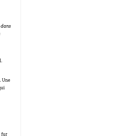
 dans
c
l.
e. Une
qui
 fur