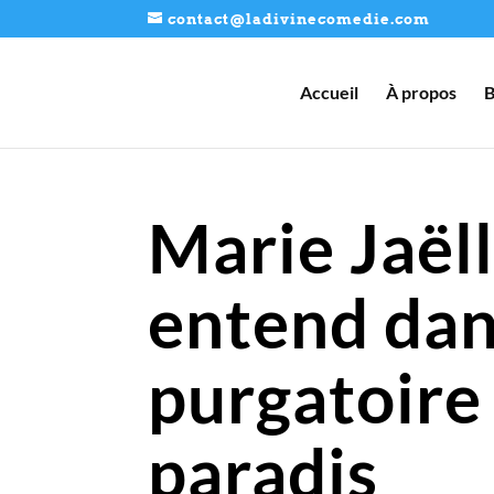
contact@ladivinecomedie.com
Accueil
À propos
B
Marie Jaëll
entend dans
purgatoire 
paradis