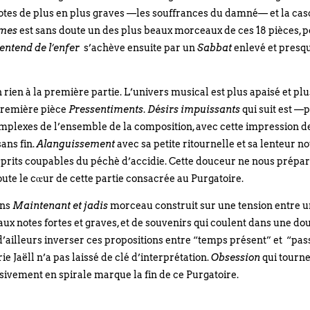
notes de plus en plus graves —les souffrances du damné— et la ca
èmes
est sans doute un des plus beaux morceaux de ces 18 pièces, p
 entend de l’enfer
s’achève ensuite par un
Sabbat
enlevé et presq
 rien à la première partie. L’univers musical est plus apaisé et plu
première pièce
Pressentiments
.
Désirs impuissants
qui suit est —
omplexes de l’ensemble de la composition, avec cette impression d
sans fin.
Alanguissement
avec sa petite ritournelle et sa lenteur n
esprits coupables du péchè d’accidie. Cette douceur ne nous prépa
doute le cœur de cette partie consacrée au Purgatoire.
ans
Maintenant et jadis
morceau construit sur une tension entre 
 aux notes fortes et graves, et de souvenirs qui coulent dans une do
d’ailleurs inverser ces propositions entre “temps présent” et “pas
e Jaëll n’a pas laissé de clé d’interprétation.
Obsession
qui tourn
ssivement en spirale marque la fin de ce Purgatoire.