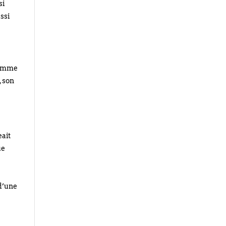
si
ssi
 femme
, son
eait
ue
l
d’une