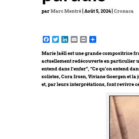
par
Marc Mentré
|
Août 5, 2024
|
Cronaca
F
T
L
E
P
P
a
w
i
m
r
a
c
i
n
a
i
r
Marie Jaëll est une grande compositrice fr
e
t
k
i
n
t
actuellement redécouverte en particulier u
b
t
e
l
t
a
entend dans l’enfer”, “Ce qu’on entend dans
o
e
d
g
solistes, Cora Irsen, Viviane Goergen et la
o
r
I
e
et, par leurs interprétations, font revivre
k
n
r