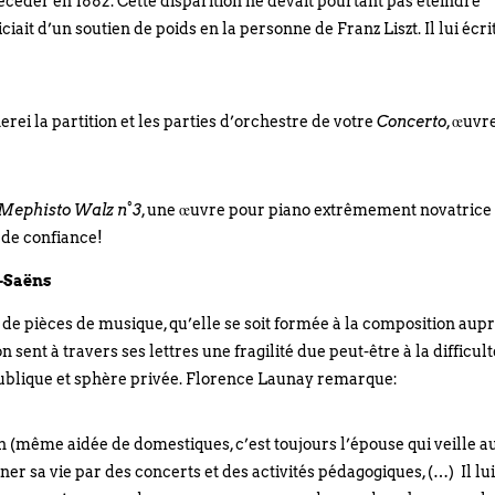
éder en 1882. Cette disparition ne devait pourtant pas éteindre
ciait d’un soutien de poids en la personne de Franz Liszt. Il lui écri
ei la partition et les parties d’orchestre de votre
Concerto
, œuvr
Mephisto Walz n°3
, une œuvre pour piano extrêmement novatrice
 de confiance!
t-Saëns
de pièces de musique, qu’elle se soit formée à la composition aup
sent à travers ses lettres une fragilité due peut-être à la difficult
blique et sphère privée. Florence Launay remarque:
 (même aidée de domestiques, c’est toujours l’épouse qui veille a
er sa vie par des concerts et des activités pédagogiques, (…) Il lu