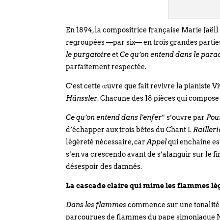
En 1894, la compositrice française Marie Jaëll 
regroupées —par six— en trois grandes parties
le purgatoire
et
Ce qu’on entend dans le para
parfaitement respectée.
C’est cette œuvre que fait revivre la pianiste 
Hänssler
. Chacune des 18 pièces qui compose 
Ce qu’on entend dans l’enfer
” s’ouvre par
Pou
d’échapper aux trois bêtes du Chant I.
Railleri
légèreté nécessaire, car
Appel
qui enchaîne es
s’en va crescendo avant de s’alanguir sur le fi
désespoir des damnés.
La cascade claire qui mime les flammes lé
Dans les flammes
commence sur une tonalité pr
parcourues de flammes du pape simoniaque Nicol