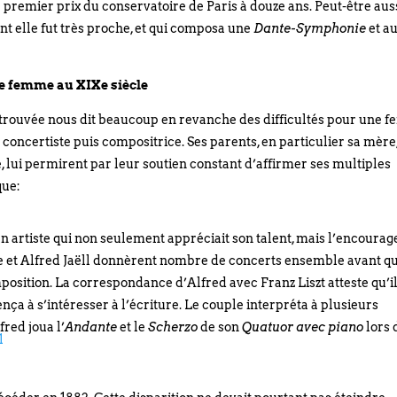
le premier prix du conservatoire de Paris à douze ans. Peut-être aus
nt elle fut très proche, et qui composa une
Dante-Symphonie
et au
ne femme au XIXe siècle
retrouvée nous dit beaucoup en revanche des difficultés pour une
 concertiste puis compositrice. Ses parents, en particulier sa mère
, lui permirent par leur soutien constant d’affirmer ses multiples
que:
 artiste qui non seulement appréciait son talent, mais l’encourag
rie et Alfred Jaëll donnèrent nombre de concerts ensemble avant q
osition. La correspondance d’Alfred avec Franz Liszt atteste qu’i
 à s’intéresser à l’écriture. Le couple interpréta à plusieurs
fred joua l’
Andante
et le
Scherzo
de son
Quatuor avec piano
lors 
1