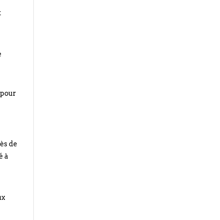
t
e
 pour
rès de
é à
ux
i