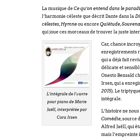
La musique de
Ce qu’on entend dans le parad
l’harmonie céleste que décrit Dante dans la
D
célestes
,
Hymne
ou encore
Quiétude
,
Souven
qui joue ces morceaux de trouver la juste inte
Car, chance incro
enregistrements ré
qui a déjà fait re
délicate et sensib
Onesto Bensaïd c
Irsen, qui a enregi
2015
). Le triptyq
L’intégrale de l’œuvre
intégrale.
pour piano de Marie
Jaëll, interprétée par
L’histoire ne nous
Cora Irsen
Comédie
, source 
Alfred Jaëll, qui é
mais l’empreinte it