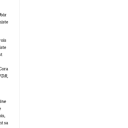
Voix
niste
rois
iste
st
 Cora
WDR,
ine
e
is,
nt sa