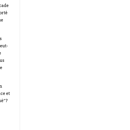
scade
orté
ue
s
peut-
e
ous
re
un
uce et
sé”?
e