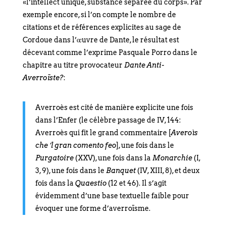
«l’intellect unique, substance séparée du corps». Par
exemple encore, si l’on compte le nombre de
citations et de références explicites au sage de
Cordoue dans l’œuvre de Dante, le résultat est
décevant comme l’exprime Pasquale Porro dans le
chapitre au titre provocateur
Dante Anti-
Averroïste?
:
Averroès est cité de manière explicite une fois
dans l’Enfer (le célèbre passage de IV, 144:
Averroès qui fit le grand commentaire [
Averoìs
che ‘l gran comento feo
], une fois dans le
Purgatoire
(XXV), une fois dans la
Monarchie
(I,
3, 9), une fois dans le
Banquet
(IV, XIII, 8), et deux
fois dans la
Quaestio
(12 et 46). Il s’agit
évidemment d’une base textuelle faible pour
évoquer une forme d’averroïsme.