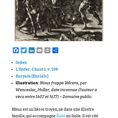
Facebook
Twitter
LinkedIn
Email
Print
Partager
Index
L’Enfer, Chant I, v. 108
Euryale (Eurialo)
Illustration:
Nisus frappe Volcens, par
Wenceslas_Hollar, date inconnue (l’auteur a
vécu entre 1607 et 1677) – Domaine public.
Nisus est un héros troyen, né dans une illustre
famille, qui accompagne
Énée
en Italie. Il est cité