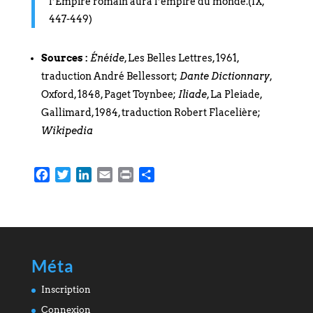
l’Empire romain aura l’empire du monde.(IX,
447-449)
Sources :
Énéide
, Les Belles Lettres, 1961,
traduction André Bellessort;
Dante Dictionnary
,
Oxford, 1848, Paget Toynbee;
Iliade
, La Pleiade,
Gallimard, 1984, traduction Robert Flacelière;
Wikipedia
Facebook
Twitter
LinkedIn
Email
Print
Partager
Méta
Inscription
Connexion