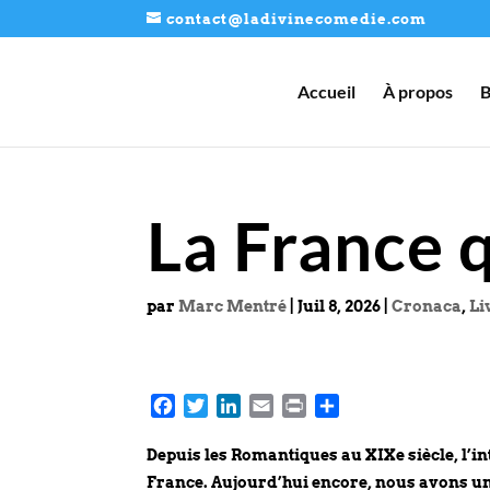
contact@ladivinecomedie.com
Accueil
À propos
B
La France 
par
Marc Mentré
|
Juil 8, 2026
|
Cronaca
,
Li
F
T
L
E
P
P
a
w
i
m
r
a
c
i
n
a
i
r
Depuis les Romantiques au XIXe siècle, l’i
e
t
k
i
n
t
France. Aujourd’hui encore, nous avons un