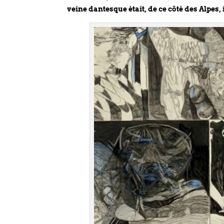
b
t
e
l
t
a
veine dantesque était, de ce côté des Alpes,
o
e
d
g
o
r
I
e
k
n
r