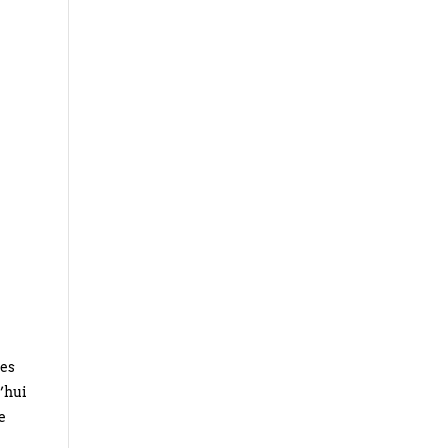
tes
’hui
e