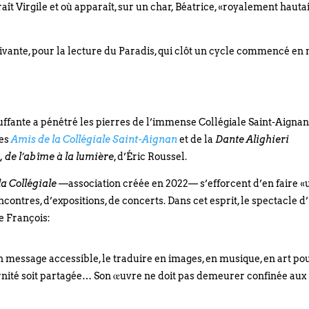
aît Virgile et où apparaît, sur un char, Béatrice, «royalement hauta
uivante, pour la lecture du Paradis, qui clôt un cycle commencé en
ouffante a pénétré les pierres de l’immense Collégiale Saint-Aignan
des
Amis de la Collégiale Saint-Aignan
et de la
Dante Alighieri
, de l’abîme à la lumière
, d’Éric Roussel.
la Collégiale
—association créée en 2022— s’efforcent d’en faire «
ncontres, d’expositions, de concerts. Dans cet esprit, le spectacle d
e François:
 message accessible, le traduire en images, en musique, en art po
aternité soit partagée… Son œuvre ne doit pas demeurer confinée aux