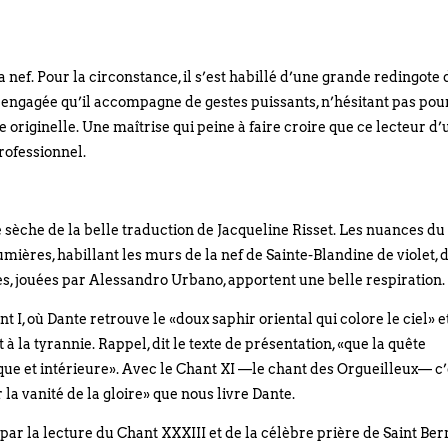
 nef. Pour la circonstance, il s’est habillé d’une grande redingote 
e engagée qu’il accompagne de gestes puissants, n’hésitant pas pou
e originelle. Une maîtrise qui peine à faire croire que ce lecteur d’
professionnel.
e sèche de la belle traduction de Jacqueline Risset. Les nuances du
ières, habillant les murs de la nef de Sainte-Blandine de violet, 
es, jouées par Alessandro Urbano, apportent une belle respiration
 I, où Dante retrouve le «doux saphir oriental qui colore le ciel» e
à la tyrannie. Rappel, dit le texte de présentation, «que la quête
itique et intérieure». Avec le Chant XI —le chant des Orgueilleux— c’
la vanité de la gloire» que nous livre Dante.
n par la lecture du Chant XXXIII et de la célèbre prière de Saint Be