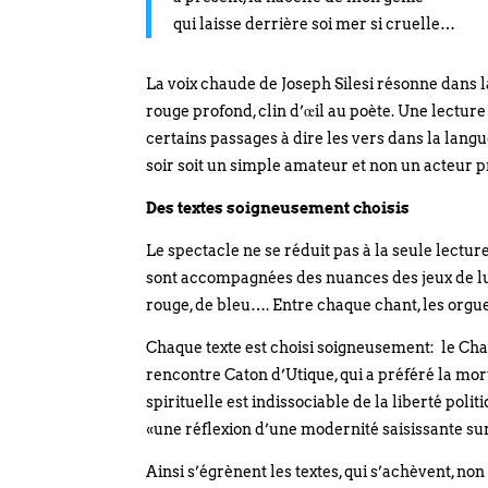
qui laisse derrière soi mer si cruelle…
La voix chaude de Joseph Silesi résonne dans la
rouge profond, clin d’œil au poète. Une lectur
certains passages à dire les vers dans la langu
soir soit un simple amateur et non un acteur 
Des textes soigneusement choisis
Le spectacle ne se réduit pas à la seule lectur
sont accompagnées des nuances des jeux de lum
rouge, de bleu…. Entre chaque chant, les orgu
Chaque texte est choisi soigneusement: le Chant
rencontre Caton d’Utique, qui a préféré la mort 
spirituelle est indissociable de la liberté pol
«une réflexion d’une modernité saisissante sur 
Ainsi s’égrènent les textes, qui s’achèvent, no