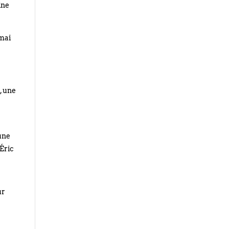
ine
 mai
, une
une
’Éric
ur