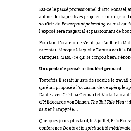
Est-ce le passé professionnel d’Éric Roussel, a
autour de diapositives projetées sur un grand é
souffrir du
Powerpoint poisoning
, ce mal qui 
l’exposé sera magistral et passionnant de bout
Pourtant, l’orateur ne s’était pas facilité la tâ
raconter l’époque à laquelle Dante a écrit la D
cantiques. Mais, «ce qui se conçoit bien, s’én
Un spectacle pensé, articulé et prenant
Toutefois, il serait injuste de réduire le travai
qui était proposé à l’occasion de ce «périple s
Dante, avec Cristina Gennari et Karia Laurant
d’Hildegarde von Bingen,
The Tell Tale Heart
d
saluer l’Empyrée…
Quelques jours plus tard, le 5 juillet, Éric Ro
conférence
Dante et la spiritualité médiévale