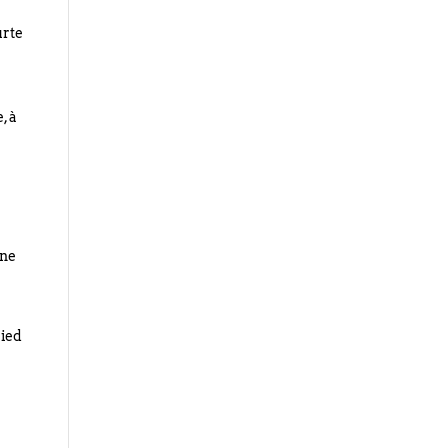
urte
, à
une
pied