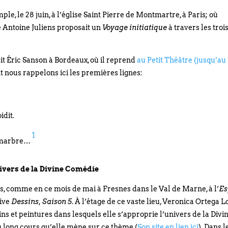
le, le 28 juin, à l’église Saint Pierre de Montmartre, à Paris; où
e Antoine Juliens proposait un
Voyage initiatique
à travers les troi
ait Éric Sanson à Bordeaux, où il reprend
au Petit Théâtre (jusqu’au
t nous rappelons ici les premières lignes:
idit.
1
e marbre…
nivers de la Divine Comédie
es, comme en ce mois de mai à Fresnes dans le Val de Marne, à l’
Es
tive
Dessins, Saison 5
. À l’étage de ce vaste lieu, Veronica Ortega L
ins et peintures dans lesquels elle s’approprie l’univers de la Divi
u long cours qu’elle mène sur ce thème (
Son site en lien ici
). Dans l