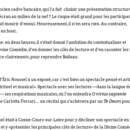
ncien cadre bancaire, qui l’a fait choisir une présentation structu
cran au milieu de la nef ? Le risque était grand pour les participa
fait mourir d’ennui. Heureusement, il n’en sera rien. Au contraire,
 en bout..
che: en deux heures, il s’était donné l’ambition de contextualiser et
ivine Comédie, d’en donner les clés de lecture et d’en raconter les 
once clairement», pour reprendre Boileau.
l d’Éric Roussel à un exposé, car c’est bien un spectacle pensé et art
pirituel et musical». Spectacle avec ses lectures —dans la langue d
i— ses respirations musicales, où l’on entendra
O virtus sapiente
e Carlotta Ferrari… un récital qui s’achèvera par un
Te Deum
pou
ussel était à Cosne-Cours-sur-Loire pour y décliner son spectacle en
, et y «présenter les principales clés de lecture» de la Divine Comé