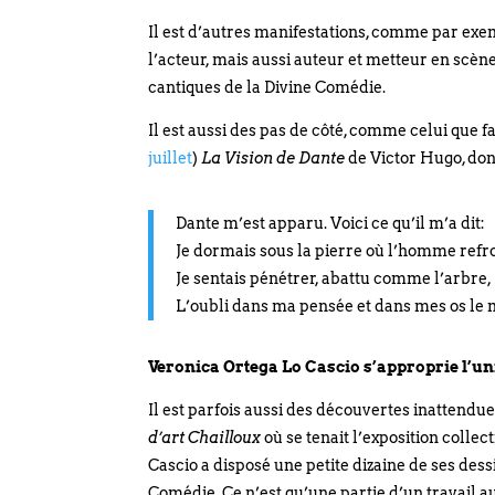
Il est d’autres manifestations, comme par exemp
l’acteur, mais aussi auteur et metteur en scèn
cantiques de la Divine Comédie.
Il est aussi des pas de côté, comme celui que f
juillet
)
La Vision de Dante
de Victor Hugo, don
Dante m’est apparu. Voici ce qu’il m’a dit:
Je dormais sous la pierre où l’homme refro
Je sentais pénétrer, abattu comme l’arbre,
L’oubli dans ma pensée et dans mes os l
Veronica Ortega Lo Cascio s’approprie l’u
Il est parfois aussi des découvertes inattendu
d’art Chailloux
où se tenait l’exposition collec
Cascio a disposé une petite dizaine de ses dess
Comédie. Ce n’est qu’une partie d’un travail a