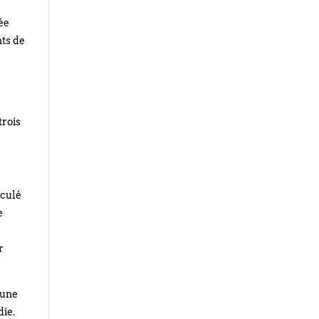
rée
nts de
trois
iculé
e
r
 une
die.