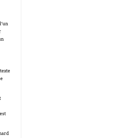
d’un
r
un
 texte
de
.
t
est
rnard