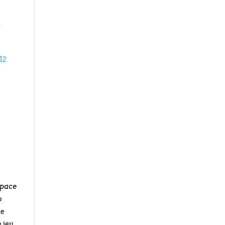
s
 12
pace
o
ne
e jeu